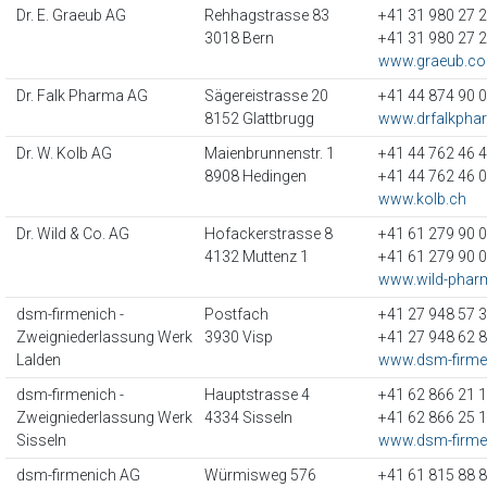
Dr. E. Graeub AG
Rehhagstrasse 83
+41 31 980 27 
3018 Bern
+41 31 980 27 
www.graeub.c
Dr. Falk Pharma AG
Sägereistrasse 20
+41 44 874 90 
8152 Glattbrugg
www.drfalkpha
Dr. W. Kolb AG
Maienbrunnenstr. 1
+41 44 762 46 
8908 Hedingen
+41 44 762 46 
www.kolb.ch
Dr. Wild & Co. AG
Hofackerstrasse 8
+41 61 279 90 
4132 Muttenz 1
+41 61 279 90 
www.wild-pha
dsm-firmenich -
Postfach
+41 27 948 57 
Zweigniederlassung Werk
3930 Visp
+41 27 948 62 
Lalden
www.dsm-firme
dsm-firmenich -
Hauptstrasse 4
+41 62 866 21 
Zweigniederlassung Werk
4334 Sisseln
+41 62 866 25 
Sisseln
www.dsm-firme
dsm-firmenich AG
Würmisweg 576
+41 61 815 88 