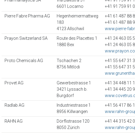
Pharmanalytica SA
Via Balestra 31
+41 91 759 91 
6601 Locarno
+41 91 759 91 
Pierre Fabre Pharma AG
Hegenheimermattweg
+41 61 487 88 
183
+41 61 487 88 
4123 Allschwil
www.pierre-fab
Prayon Switzerland SA
Route des Placettes 1
+41 24 463 05 
1880 Bex
+41 24 463 05 
www.prayon.c
Proto Chemicals AG
Tschachen 2
+41 55 647 31 
8756 Mitlödi
+41 55 647 31 
www.grunenthal
Provet AG
Gewerbestrasse 1
+41 34 448 11 
3421 Lyssach b.
+41 34 445 20 
Burgdorf
www.covetrus.
Radlab AG
Industriestrasse 1
+41 56 417 86 
8956 Killwangen
www.rahn-gro
RAHN AG
Dörflistrasse 120
+41 44 315 42 
8050 Zürich
www.rahn-gro