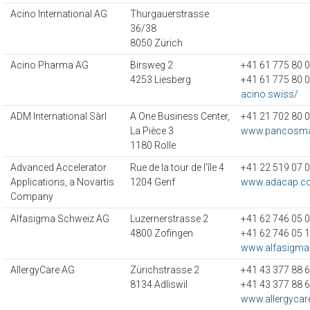
Acino International AG
Thurgauerstrasse
36/38
8050 Zürich
Acino Pharma AG
Birsweg 2
+41 61 775 80 
4253 Liesberg
+41 61 775 80 
acino.swiss/
ADM International Sàrl
A One Business Center,
+41 21 702 80 
La Pièce 3
www.pancosm
1180 Rolle
Advanced Accelerator
Rue de la tour de l’île 4
+41 22 519 07 
Applications, a Novartis
1204 Genf
www.adacap.c
Company
Alfasigma Schweiz AG
Luzernerstrasse 2
+41 62 746 05 
4800 Zofingen
+41 62 746 05 
www.alfasigm
AllergyCare AG
Zürichstrasse 2
+41 43 377 88 
8134 Adliswil
+41 43 377 88 
www.allergycar