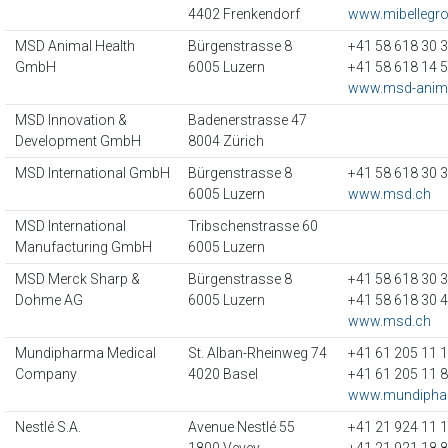
4402 Frenkendorf
www.mibellegr
MSD Animal Health
Bürgenstrasse 8
+41 58 618 30 
GmbH
6005 Luzern
+41 58 618 14 
www.msd-anima
MSD Innovation &
Badenerstrasse 47
Development GmbH
8004 Zürich
MSD International GmbH
Bürgenstrasse 8
+41 58 618 30 
6005 Luzern
www.msd.ch
MSD International
Tribschenstrasse 60
Manufacturing GmbH
6005 Luzern
MSD Merck Sharp &
Bürgenstrasse 8
+41 58 618 30 
Dohme AG
6005 Luzern
+41 58 618 30 
www.msd.ch
Mundipharma Medical
St. Alban-Rheinweg 74
+41 61 205 11 
Company
4020 Basel
+41 61 205 11 
www.mundipha
Nestlé S.A.
Avenue Nestlé 55
+41 21 924 11 