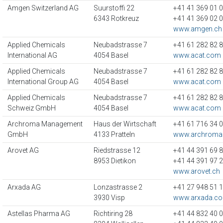
Amgen Switzerland AG
Suurstoffi 22
+41 41 369 01 
6343 Rotkreuz
+41 41 369 02 
www.amgen.ch
Applied Chemicals
Neubadstrasse 7
+41 61 282 82 
International AG
4054 Basel
www.acat.com
Applied Chemicals
Neubadstrasse 7
+41 61 282 82 
International Group AG
4054 Basel
www.acat.com
Applied Chemicals
Neubadstrasse 7
+41 61 282 82 
Schweiz GmbH
4054 Basel
www.acat.com
Archroma Management
Haus der Wirtschaft
+41 61 716 34 
GmbH
4133 Pratteln
www.archroma
Arovet AG
Riedstrasse 12
+41 44 391 69 
8953 Dietikon
+41 44 391 97 
www.arovet.ch
Arxada AG
Lonzastrasse 2
+41 27 948 51 
3930 Visp
www.arxada.c
Astellas Pharma AG
Richtiring 28
+41 44 832 40 