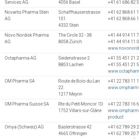
Services AG
4056 Basel
+41 61 686 82 
Novartis Pharma Stein
Schaffhauserstrasse
+41 62 868 61 
AG
101
+41 62 868 66 
4332 Stein
Novo Nordisk Pharma
The Circle 32 - 38
+41 44 914 11 
AG
8058 Zürich
+41 44 914 11 
www.novonordi
Octapharma AG
Seidenstrasse 2
+41 55 451 21 
8853 Lachen
+41 55 451 21 
www.octaphar
OM Pharma SA
Route de Bois-du-Lan
+41 22 783 11 
22
www.ompharm
1217 Meyrin
OM Pharma Suisse SA
Rte du Petit-Moncor 1D
+41 22 783 16 
1752 Villars-sur-Glâne
www.ompharma
product
Omya (Schweiz) AG
Baslerstrasse 42
+41 62 789 29 
4665 Oftringen
+41 62 789 20 