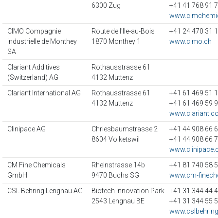
6300 Zug
+41 41 768 91 
www.cimchemic
CIMO Compagnie
Route de l'Ile-au-Bois
+41 24 470 31 
industrielle de Monthey
1870 Monthey 1
www.cimo.ch
SA
Clariant Additives
Rothausstrasse 61
(Switzerland) AG
4132 Muttenz
Clariant International AG
Rothausstrasse 61
+41 61 469 51 
4132 Muttenz
+41 61 469 59 
www.clariant.
Clinipace AG
Chriesbaumstrasse 2
+41 44 908 66 
8604 Volketswil
+41 44 908 66 
www.clinipace
CM Fine Chemicals
Rheinstrasse 14b
+41 81 740 58 
GmbH
9470 Buchs SG
www.cm-finech
CSL Behring Lengnau AG
Biotech Innovation Park
+41 31 344 44 
2543 Lengnau BE
+41 31 344 55 
www.cslbehring