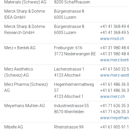
Materials (Schweiz) AG
8200 Schaffhausen
Merck Sharp & Dohme
Bürgenstrasse 8
IDEA GmbH
6005 Luzern
Merck Sharp & Dohme
Bürgenstrasse 8
+41 41 368 49 
Research GmbH
6005 Luzern
+41 41 368 49 
www.msd.ch
Merz + Benteli AG
Freiburgstr. 616
+41 31 980 48 
3172 Niederwangen BE
+41 31 980 48 
www.merz-bente
Merz Aesthetics
Lachenstrasse 1
+41 61 560 32 
(Schweiz) AG
4123 Allschwil
www.merz-aesth
Merz Pharma (Schweiz)
Hegenheimermattweg
+41 61 486 36 
AG
57
+41 61 486 36 
4123 Allschwil 1
www.merz.ch
Meyerhans Mühlen AG
Industriestrasse 55
+41 71 626 35 
8570 Weinfelden
+41 71 626 35 
www.meyerhans
Mibelle AG
Rheinstrasse 99
+41 61 905 91 