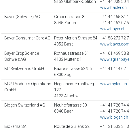
8152 Glattpark-Opfikon
+41 44 908 50 
www.baxter.ch
Bayer (Schweiz) AG
Grubenstrasse 8
+41 44 465 81 
8045 Zürich
+41 44 462 07 
www.bayer.ch
Bayer Consumer Care AG
Peter-Merian Strasse 84
+41 58 272 72 
4052 Basel
www.bayer.co
Bayer CropScience
Rothausstrasse 61
+41 61 469 58 
Schweiz AG
4132 Muttenz 1
www.agrar.baye
BC Switzerland GmbH
Baarerstrasse 53/55
+41 41 414 62 
6300 Zug
BGP Products Operations
Hegenheimermattweg
www.mylan.ch
GmbH
127
4123 Allschwil
Biogen Switzerland AG
Neuhofstrasse 30
+41 41 728 74 
6340 Baar
+41 41 728 74 
www.biogen.ch
Biokema SA
Route de Sullens 32
+41 21 633 31 