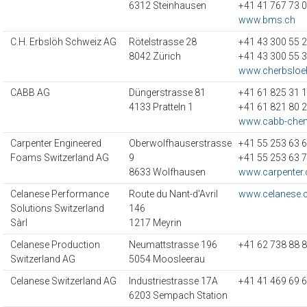
6312 Steinhausen
+41 41 767 73 
www.bms.ch
C.H. Erbslöh Schweiz AG
Rötelstrasse 28
+41 43 300 55 
8042 Zürich
+41 43 300 55 
www.cherbslo
CABB AG
Düngerstrasse 81
+41 61 825 31 
4133 Pratteln 1
+41 61 821 80 
www.cabb-che
Carpenter Engineered
Oberwolfhauserstrasse
+41 55 253 63 
Foams Switzerland AG
9
+41 55 253 63 
8633 Wolfhausen
www.carpenter
Celanese Performance
Route du Nant-d'Avril
www.celanese
Solutions Switzerland
146
Sàrl
1217 Meyrin
Celanese Production
Neumattstrasse 196
+41 62 738 88 
Switzerland AG
5054 Moosleerau
Celanese Switzerland AG
Industriestrasse 17A
+41 41 469 69 
6203 Sempach Station