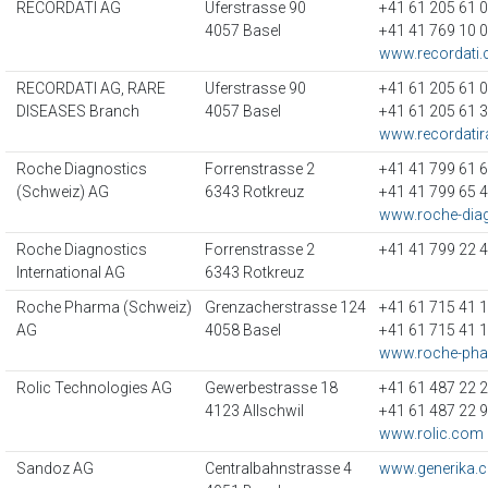
RECORDATI AG
Uferstrasse 90
+41 61 205 61 
4057 Basel
+41 41 769 10 
www.recordati.
RECORDATI AG, RARE
Uferstrasse 90
+41 61 205 61 
DISEASES Branch
4057 Basel
+41 61 205 61 
www.recordatir
Roche Diagnostics
Forrenstrasse 2
+41 41 799 61 
(Schweiz) AG
6343 Rotkreuz
+41 41 799 65 
www.roche-diag
Roche Diagnostics
Forrenstrasse 2
+41 41 799 22 
International AG
6343 Rotkreuz
Roche Pharma (Schweiz)
Grenzacherstrasse 124
+41 61 715 41 
AG
4058 Basel
+41 61 715 41 
www.roche-pha
Rolic Technologies AG
Gewerbestrasse 18
+41 61 487 22 
4123 Allschwil
+41 61 487 22 
www.rolic.com
Sandoz AG
Centralbahnstrasse 4
www.generika.c