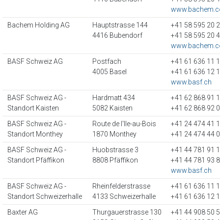
www.bachem.
Bachem Holding AG
Hauptstrasse 144
+41 58 595 20 
4416 Bubendorf
+41 58 595 20 
www.bachem.
BASF Schweiz AG
Postfach
+41 61 636 11 
4005 Basel
+41 61 636 12 
www.basf.ch
BASF Schweiz AG -
Hardmatt 434
+41 62 868 91 
Standort Kaisten
5082 Kaisten
+41 62 868 92 
BASF Schweiz AG -
Route de l'Ile-au-Bois
+41 24 474 41 
Standort Monthey
1870 Monthey
+41 24 474 44 
BASF Schweiz AG -
Huobstrasse 3
+41 44 781 91 
Standort Pfäffikon
8808 Pfäffikon
+41 44 781 93 
www.basf.ch
BASF Schweiz AG -
Rheinfelderstrasse
+41 61 636 11 
Standort Schweizerhalle
4133 Schweizerhalle
+41 61 636 12 
Baxter AG
Thurgauerstrasse 130
+41 44 908 50 