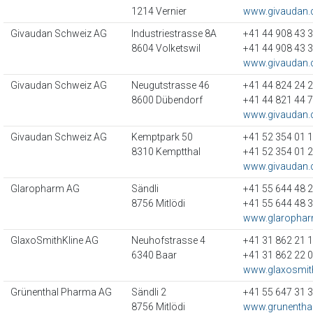
1214 Vernier
www.givaudan
Givaudan Schweiz AG
Industriestrasse 8A
+41 44 908 43 
8604 Volketswil
+41 44 908 43 
www.givaudan
Givaudan Schweiz AG
Neugutstrasse 46
+41 44 824 24 
8600 Dübendorf
+41 44 821 44 
www.givaudan
Givaudan Schweiz AG
Kemptpark 50
+41 52 354 01 
8310 Kemptthal
+41 52 354 01 
www.givaudan
Glaropharm AG
Sändli
+41 55 644 48 
8756 Mitlödi
+41 55 644 48 
www.glarophar
GlaxoSmithKline AG
Neuhofstrasse 4
+41 31 862 21 
6340 Baar
+41 31 862 22 
www.glaxosmith
Grünenthal Pharma AG
Sändli 2
+41 55 647 31 
8756 Mitlödi
www.grunenthal