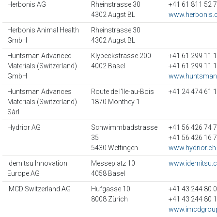
Herbonis AG
Rheinstrasse 30
+41 61 811 52 
4302 Augst BL
www.herbonis
Herbonis Animal Health
Rheinstrasse 30
GmbH
4302 Augst BL
Huntsman Advanced
Klybeckstrasse 200
+41 61 299 11 
Materials (Switzerland)
4002 Basel
+41 61 299 11 
GmbH
www.huntsman
Huntsman Advances
Route de l'Ile-au-Bois
+41 24 474 61 
Materials (Switzerland)
1870 Monthey 1
Sàrl
Hydrior AG
Schwimmbadstrasse
+41 56 426 74 
35
+41 56 426 16 
5430 Wettingen
www.hydrior.ch
Idemitsu Innovation
Messeplatz 10
www.idemitsu.
Europe AG
4058 Basel
IMCD Switzerland AG
Hufgasse 10
+41 43 244 80 
8008 Zürich
+41 43 244 80 
www.imcdgrou