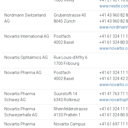
1800 Vevey
+41 21 921 18 
www.nestle.co
Nordmann Switzerland
Grubenstrasse 40
+41 43 960 82 
AG
8045 Zürich
+41 43 960 82 
www.nordmann.
Novartis International AG
Postfach
+41 61 324 11 
4002 Basel
+41 61 324 80 
www.novartis.
Novartis Ophtalmics AG
Rue Louis-d'Affry 6
1700 Fribourg
Novartis Pharma AG
Postfach
+41 61 324 11 
4002 Basel
+41 61 324 42 
www.novartis.
Novartis Pharma
Suurstoffi 14
+41 41 763 71 
Schweiz AG
6343 Rotkreuz
www.novartisp
Novartis Pharma
Rheinfelderstrasse
+41 61 324 11 
Schweizerhalle AG
4133 Pratteln 1
+41 61 324 80 
Novartis Pharma
Novartis Campus
+41 61 697 11 