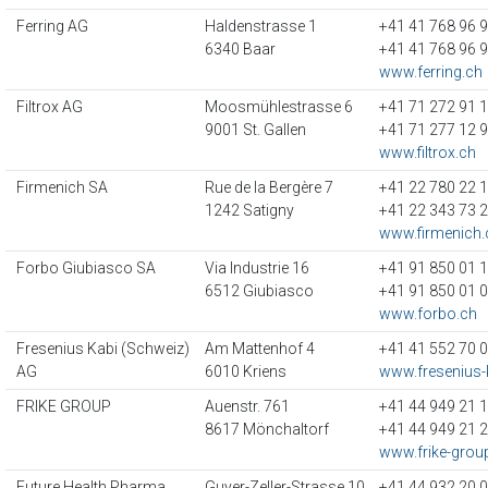
Ferring AG
Haldenstrasse 1
+41 41 768 96 
6340 Baar
+41 41 768 96 
www.ferring.ch
Filtrox AG
Moosmühlestrasse 6
+41 71 272 91 
9001 St. Gallen
+41 71 277 12 
www.filtrox.ch
Firmenich SA
Rue de la Bergère 7
+41 22 780 22 
1242 Satigny
+41 22 343 73 
www.firmenich
Forbo Giubiasco SA
Via Industrie 16
+41 91 850 01 
6512 Giubiasco
+41 91 850 01 
www.forbo.ch
Fresenius Kabi (Schweiz)
Am Mattenhof 4
+41 41 552 70 
AG
6010 Kriens
www.fresenius-
FRIKE GROUP
Auenstr. 761
+41 44 949 21 
8617 Mönchaltorf
+41 44 949 21 
www.frike-gro
Future Health Pharma
Guyer-Zeller-Strasse 10
+41 44 932 20 