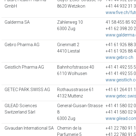
GmbH
8620 Wetzikon
+41 44 932 31 
www.five.ch/fut
Galderma SA
Zählerweg 10
41 58 455 85 92
6300 Zug
+41 62 398 20 
www.galderma.
Gebro Pharma AG
Grienmatt 2
+41 61 926 88 
4410 Liestal
+41 61 926 88 
www.gebro.ch
Geistlich Pharma AG
Bahnhofstrasse 40
+41 41 492 55 
6110 Wolhusen
+41 41 492 55 
www.geistlich.
GETEC PARK.SWISS AG
Rothausstrasse 61
+41 61 264 01 
4132 Muttenz
www.getec.swi
GILEAD Sciences
General-Guisan-Strasse
+41 41 580 02 
Switzerland Sàrl
8
+41 41 580 02 
6300 Zug
www.gilead.co
Givaudan International SA
Chemin de la
+41 22 780 91 
Parfumerie 5
+41 22 780 91 