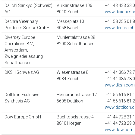
Daiichi Sankyo (Schweiz)
Vulkanstrasse 106
+41 43 433 33 
AG
8010 Zürich
www.daiichi-sa
Dechra Veterinary
Messeplatz 10
+41 58 255 01 
Products Suisse GmbH
4058 Basel
www.dechra.ch
Diversey Europe
Mühlentalstrasse 38
Operations B.V.,
8200 Schaffhausen
Amsterdam,
Zweigniederlassung
Schaffhausen
DKSH Schweiz AG
Wiesenstrasse 8
+41 44 386 72 
8034 Zürich
+41 44 386 78 
www.dksh.com
Dottikon Exclusive
Hembrunnstrasse 17
+41 56 616 81 
Synthesis AG
5605 Dottikon
+41 56 616 81 
www.dottikon.
Dow Europe GmbH
Bachtobelstrasse 4
+41 44 728 21 
8810 Horgen
+41 44 728 29 
www.dow.com