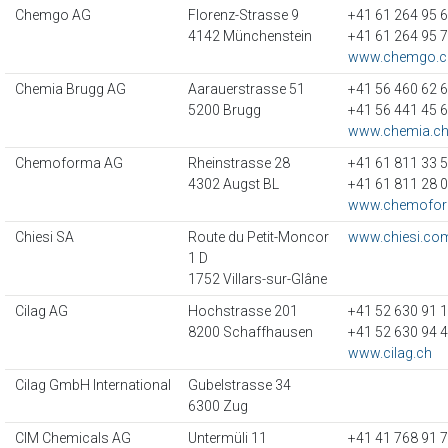
Chemgo AG
Florenz-Strasse 9
+41 61 264 95 
4142 Münchenstein
+41 61 264 95 
www.chemgo.c
Chemia Brugg AG
Aarauerstrasse 51
+41 56 460 62 
5200 Brugg
+41 56 441 45 
www.chemia.c
Chemoforma AG
Rheinstrasse 28
+41 61 811 33 
4302 Augst BL
+41 61 811 28 
www.chemofo
Chiesi SA
Route du Petit-Moncor
www.chiesi.co
1 D
1752 Villars-sur-Glâne
Cilag AG
Hochstrasse 201
+41 52 630 91 
8200 Schaffhausen
+41 52 630 94 
www.cilag.ch
Cilag GmbH International
Gubelstrasse 34
6300 Zug
CIM Chemicals AG
Untermüli 11
+41 41 768 91 