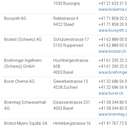
1030 Bussigny
+41 21 633 31 
www.biokema.
Biosynth AG
Rietlistrasse 4
+41 71 858 20 
9422 Staad
+41 71 858 20 
www.biosynth.
Biotest (Schweiz) AG
Schützenstrasse 17
+41 62 889 00 
5102 Rupperswil
+41 62 889 00 
www.biotest.ch
Boehringer Ingelheim
Hochbergerstrasse
+41 61 295 25 
(Schweiz) GmbH
60B
+41 61 295 25 
4002 Basel
www.boehringer
Borer Chemie AG
Gewerbestrasse 13
+41 32 686 56 
4528 Zuchwil
+41 32 686 56 
www.borer.ch
Brenntag Schweizerhall
Elsässerstrasse 231
+41 58 344 80 
AG
4002 Basel
+41 58 344 82 
www.brenntag.
Bristol-Myers Squibb SA
Hinterbergstrasse 16
+41 41 767 72 