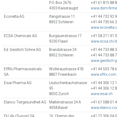
P.O. Box 2676
+41 61 815 88 
4303 Kaiseraugst
www.dsm-firme
Econetta AG
Ifangstrasse 11
+41 44 732 92 
8952 Schlieren
+41 44 730 66 
www.econetta.
ECSA Chemicals AG
Burgauerstrasse 17
+41 58 211 91 
9230 Flawil
www.ecsa.ch/d
Ed. Geistlich Söhne AG
Brandstrasse 24
+41 44 733 88 
8952 Schlieren
+41 44 733 88 
www.geistlich-
EffRx Pharmaceuticals
Wolleraustrasse 41B
+41 44 503 78 
SA
8807 Freienbach
www.effrx.com
Eisai Pharma AG
Leutschenbachstrasse
+41 44 306 12 
95
+41 44 306 12 
8050 Zürich
www.eisai.ch
Elanco Tiergesundheit AG
Mattenstrasse 24 A
+41 61 588 01 
4058 Basel
www.elanco.co
Eli Lilly (Suisse) SA
16, Chemin des
+41 22 306 04 