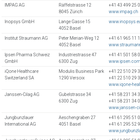
IMPAG AG
Räffelstrasse 12
+41 43 499 25 
8045 Zürich
www.impag.ch
Inopsys GmbH
Lange Gasse 15
www.inopsys.e
4052 Basel
Institut Straumann AG
Peter Merian-Weg 12
+41 61 965 11 
4052 Basel
www.strauman
Ipsen Pharma Schweiz
Industriestrasse 47
+41 41 501 58 
GmbH
6300 Zug
www.ipsen.co
iQone Healthcare
Modulis Business Park
+41 22 510 29 
Switzerland SA
1290 Versoix
+41 22 510 29 
www.iqone-hea
Janssen-Cilag AG
Gubelstrasse 34
+41 58 231 34 
6300 Zug
+41 58 231 34 
www.janssen-ci
Jungbunzlauer
Aeschengraben 27
+41 61 295 51 
International AG
4051 Basel
+41 61 295 52 
www.jungbunzl