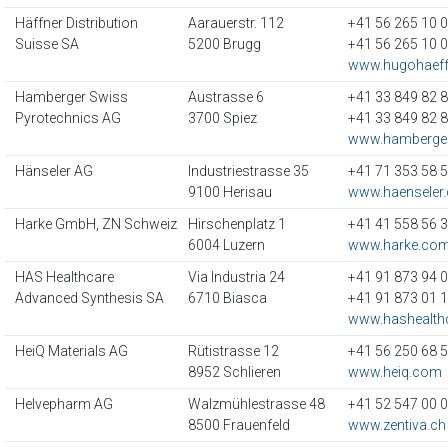
Häffner Distribution
Aarauerstr. 112
+41 56 265 10 
Suisse SA
5200 Brugg
+41 56 265 10 
www.hugohaeff
Hamberger Swiss
Austrasse 6
+41 33 849 82 
Pyrotechnics AG
3700 Spiez
+41 33 849 82 
www.hamberger
Hänseler AG
Industriestrasse 35
+41 71 353 58 
9100 Herisau
www.haenseler.
Harke GmbH, ZN Schweiz
Hirschenplatz 1
+41 41 558 56 
6004 Luzern
www.harke.co
HAS Healthcare
Via Industria 24
+41 91 873 94 
Advanced Synthesis SA
6710 Biasca
+41 91 873 01 
www.hashealth
HeiQ Materials AG
Rütistrasse 12
+41 56 250 68 
8952 Schlieren
www.heiq.com
Helvepharm AG
Walzmühlestrasse 48
+41 52 547 00 
8500 Frauenfeld
www.zentiva.ch