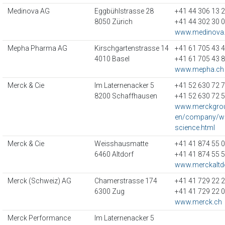
Medinova AG
Eggbühlstrasse 28
+41 44 306 13 
8050 Zürich
+41 44 302 30 
www.medinova
Mepha Pharma AG
Kirschgartenstrasse 14
+41 61 705 43 
4010 Basel
+41 61 705 43 
www.mepha.ch
Merck & Cie
Im Laternenacker 5
+41 52 630 72 
8200 Schaffhausen
+41 52 630 72 
www.merckgro
en/company/who
science.html
Merck & Cie
Weisshausmatte
+41 41 874 55 
6460 Altdorf
+41 41 874 55 
www.merckaltd
Merck (Schweiz) AG
Chamerstrasse 174
+41 41 729 22 
6300 Zug
+41 41 729 22 
www.merck.ch
Merck Performance
Im Laternenacker 5