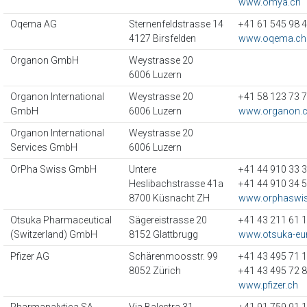
www.omya.ch
Oqema AG
Sternenfeldstrasse 14
+41 61 545 98 
4127 Birsfelden
www.oqema.ch
Organon GmbH
Weystrasse 20
6006 Luzern
Organon International
Weystrasse 20
+41 58 123 73 
GmbH
6006 Luzern
www.organon.c
Organon International
Weystrasse 20
Services GmbH
6006 Luzern
OrPha Swiss GmbH
Untere
+41 44 910 33 
Heslibachstrasse 41a
+41 44 910 34 
8700 Küsnacht ZH
www.orphaswi
Otsuka Pharmaceutical
Sägereistrasse 20
+41 43 211 61 
(Switzerland) GmbH
8152 Glattbrugg
www.otsuka-e
Pfizer AG
Schärenmoosstr. 99
+41 43 495 71 
8052 Zürich
+41 43 495 72 
www.pfizer.ch