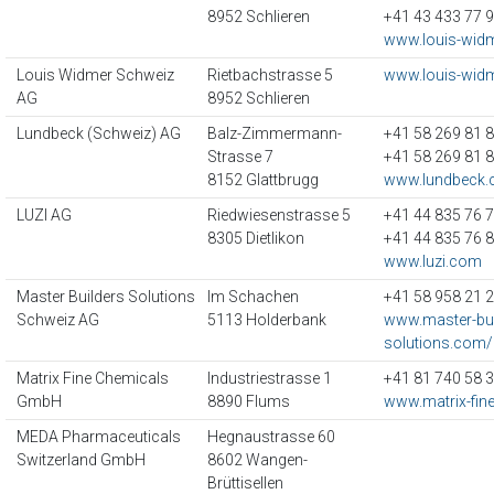
8952 Schlieren
+41 43 433 77 
www.louis-wid
Louis Widmer Schweiz
Rietbachstrasse 5
www.louis-wid
AG
8952 Schlieren
Lundbeck (Schweiz) AG
Balz-Zimmermann-
+41 58 269 81 
Strasse 7
+41 58 269 81 
8152 Glattbrugg
www.lundbeck.
LUZI AG
Riedwiesenstrasse 5
+41 44 835 76 
8305 Dietlikon
+41 44 835 76 
www.luzi.com
Master Builders Solutions
Im Schachen
+41 58 958 21 
Schweiz AG
5113 Holderbank
www.master-bui
solutions.com/
Matrix Fine Chemicals
Industriestrasse 1
+41 81 740 58 
GmbH
8890 Flums
www.matrix-fin
MEDA Pharmaceuticals
Hegnaustrasse 60
Switzerland GmbH
8602 Wangen-
Brüttisellen