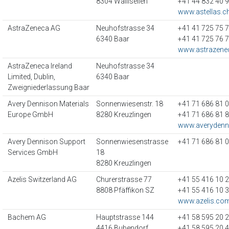
8304 Wallisellen
+41 44 832 40 
www.astellas.c
AstraZeneca AG
Neuhofstrasse 34
+41 41 725 75 
6340 Baar
+41 41 725 76 
www.astrazene
AstraZeneca Ireland
Neuhofstrasse 34
Limited, Dublin,
6340 Baar
Zweigniederlassung Baar
Avery Dennison Materials
Sonnenwiesenstr. 18
+41 71 686 81 
Europe GmbH
8280 Kreuzlingen
+41 71 686 81 
www.averydenn
Avery Dennison Support
Sonnenwiesenstrasse
+41 71 686 81 
Services GmbH
18
8280 Kreuzlingen
Azelis Switzerland AG
Churerstrasse 77
+41 55 416 10 
8808 Pfäffikon SZ
+41 55 416 10 
www.azelis.co
Bachem AG
Hauptstrasse 144
+41 58 595 20 
4416 Bubendorf
+41 58 595 20 