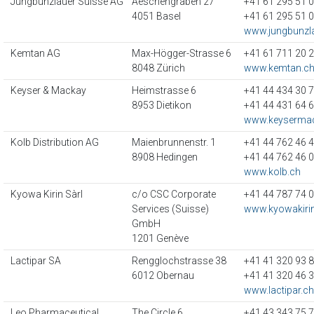
Jungbunzlauer Suisse AG
Aeschengraben 27
+41 61 295 51 
4051 Basel
+41 61 295 51 
www.jungbunzl
Kemtan AG
Max-Högger-Strasse 6
+41 61 711 20 
8048 Zürich
www.kemtan.c
Keyser & Mackay
Heimstrasse 6
+41 44 434 30 
8953 Dietikon
+41 44 431 64 
www.keyserma
Kolb Distribution AG
Maienbrunnenstr. 1
+41 44 762 46 
8908 Hedingen
+41 44 762 46 
www.kolb.ch
Kyowa Kirin Sàrl
c/o CSC Corporate
+41 44 787 74 
Services (Suisse)
www.kyowakiri
GmbH
1201 Genève
Lactipar SA
Rengglochstrasse 38
+41 41 320 93 
6012 Obernau
+41 41 320 46 
www.lactipar.ch
Leo Pharmaceutical
The Circle 6
+41 43 343 75 