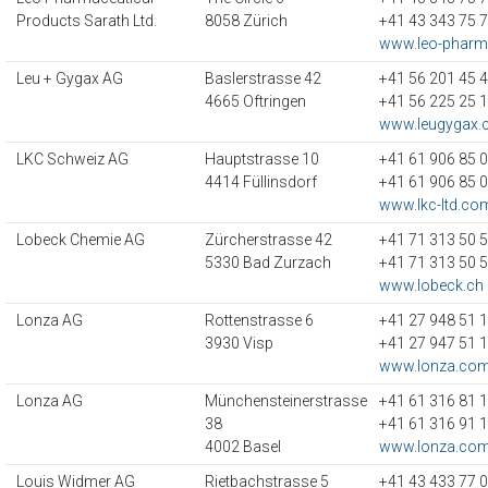
Products Sarath Ltd.
8058 Zürich
+41 43 343 75 
www.leo-pharm
Leu + Gygax AG
Baslerstrasse 42
+41 56 201 45 
4665 Oftringen
+41 56 225 25 
www.leugygax.
LKC Schweiz AG
Hauptstrasse 10
+41 61 906 85 
4414 Füllinsdorf
+41 61 906 85 
www.lkc-ltd.co
Lobeck Chemie AG
Zürcherstrasse 42
+41 71 313 50 
5330 Bad Zurzach
+41 71 313 50 
www.lobeck.ch
Lonza AG
Rottenstrasse 6
+41 27 948 51 
3930 Visp
+41 27 947 51 
www.lonza.co
Lonza AG
Münchensteinerstrasse
+41 61 316 81 
38
+41 61 316 91 
4002 Basel
www.lonza.co
Louis Widmer AG
Rietbachstrasse 5
+41 43 433 77 