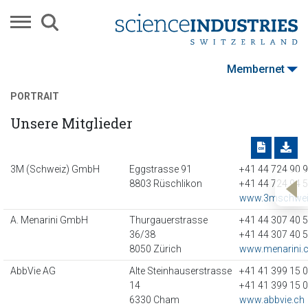
Membernet
PORTRAIT
Unsere Mitglieder
3M (Schweiz) GmbH
Eggstrasse 91
+41 44 724 90 
8803 Rüschlikon
+41 44 724 94 
www.3mschwei
A. Menarini GmbH
Thurgauerstrasse
+41 44 307 40 
36/38
+41 44 307 40 
8050 Zürich
www.menarini.
AbbVie AG
Alte Steinhauserstrasse
+41 41 399 15 
14
+41 41 399 15 
6330 Cham
www.abbvie.ch