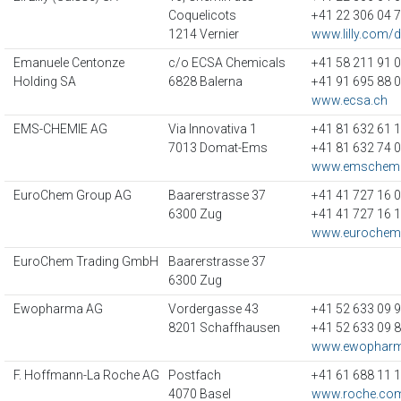
Coquelicots
+41 22 306 04 
1214 Vernier
www.lilly.com/
Emanuele Centonze
c/o ECSA Chemicals
+41 58 211 91 
Holding SA
6828 Balerna
+41 91 695 88 
www.ecsa.ch
EMS-CHEMIE AG
Via Innovativa 1
+41 81 632 61 
7013 Domat-Ems
+41 81 632 74 
www.emschem
EuroChem Group AG
Baarerstrasse 37
+41 41 727 16 
6300 Zug
+41 41 727 16 
www.eurochem
EuroChem Trading GmbH
Baarerstrasse 37
6300 Zug
Ewopharma AG
Vordergasse 43
+41 52 633 09 
8201 Schaffhausen
+41 52 633 09 
www.ewophar
F. Hoffmann-La Roche AG
Postfach
+41 61 688 11 
4070 Basel
www.roche.co