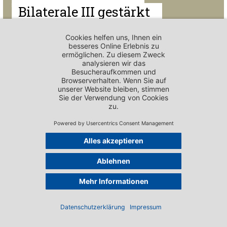
Bilaterale III gestärkt
– Gefahr durch
Kündigungsinitiative
PUBLIKATIONEN - MEDIENMITTEILUNGEN
«Bilaterale III -
Verhandlungen mit
der EU jetzt angehen»
Impressum