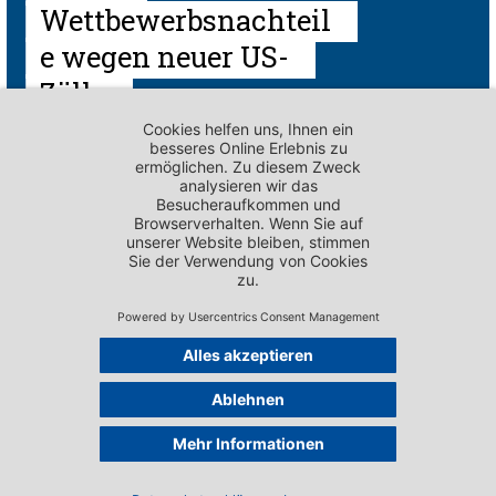
Wettbewerbsnachteil
e wegen neuer US-
Zölle
24.07.2026
SCHWEIZER WIRTSCHAFT SICHTBAR MACHEN
Bachem investiert in
neue Grossanlage im
Sisslerfeld
21.07.2026