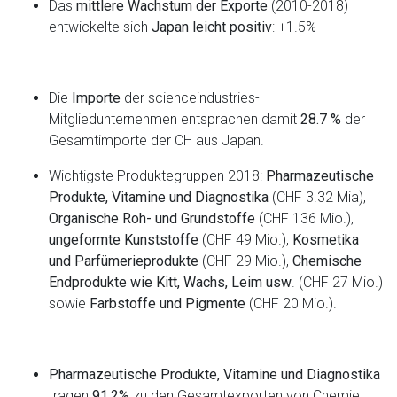
Das
mittlere Wachstum der Exporte
(2010-2018)
entwickelte sich
Japan leicht positiv
: +1.5%
Die
Importe
der scienceindustries-
Mitgliedunternehmen entsprachen damit
28.7 %
der
Gesamtimporte der CH aus Japan.
Wichtigste Produktegruppen 2018:
Pharmazeutische
Produkte, Vitamine und Diagnostika
(CHF 3.32 Mia),
Organische Roh- und Grundstoffe
(CHF 136 Mio.),
ungeformte Kunststoffe
(CHF 49 Mio.),
Kosmetika
und Parfümerieprodukte
(CHF 29 Mio.),
Chemische
Endprodukte wie Kitt, Wachs, Leim usw
. (CHF 27 Mio.)
sowie
Farbstoffe und Pigmente
(CHF 20 Mio.).
Pharmazeutische Produkte, Vitamine und Diagnostika
tragen
91.2%
zu den Gesamtexporten von Chemie,