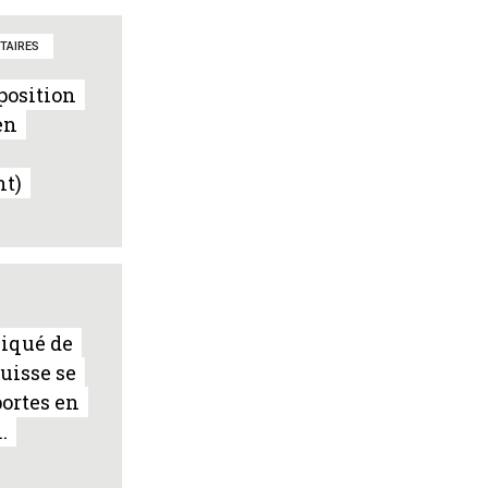
TAIRES
position
en
t)
qué de
Suisse se
portes en
.