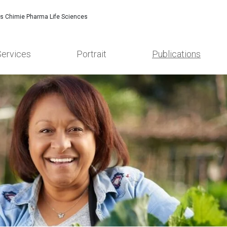
es Chimie Pharma Life Sciences
Services
Portrait
Publications