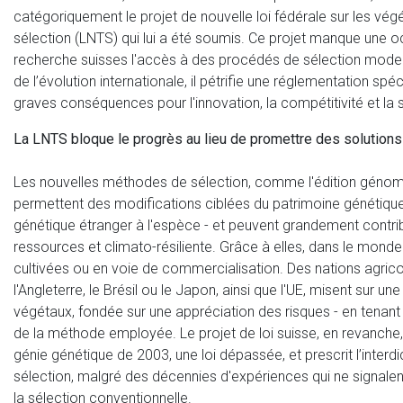
catégoriquement le projet de nouvelle loi fédérale sur les vé
sélection (LNTS) qui lui a été soumis. Ce projet manque une occa
recherche suisses l'accès à des procédés de sélection moderne
de l’évolution internationale, il pétrifie une réglementation spéc
graves conséquences pour l'innovation, la compétitivité et la 
La LNTS bloque le progrès au lieu de promettre des solutions
Les nouvelles méthodes de sélection, comme l'édition génomiq
permettent des modifications ciblées du patrimoine génétique
génétique étranger à l'espèce - et peuvent grandement contri
ressources et climato-résiliente. Grâce à elles, dans le mond
cultivées ou en voie de commercialisation. Des nations agric
l'Angleterre, le Brésil ou le Japon, ainsi que l'UE, misent sur u
végétaux, fondée sur une appréciation des risques - en tenant
de la méthode employée. Le projet de loi suisse, en revanche, s
génie génétique de 2003, une loi dépassée, et prescrit l’inter
sélection, malgré des décennies d'expériences qui ne signale
la sélection conventionnelle.