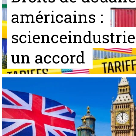
américains :
scienceindustri
un accord