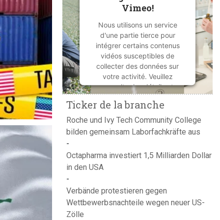
Vimeo!
Nous utilisons un service
d'une partie tierce pour
intégrer certains contenus
vidéos susceptibles de
collecter des données sur
votre activité. Veuillez
consulter les détails et
accepter le service pour
Ticker de la branche
regarder cette vidéo.
Roche und Ivy Tech Community College
bilden gemeinsam Laborfachkräfte aus
En savoir plus
Octapharma investiert 1,5 Milliarden Dollar
Accepter
in den USA
powered by
Usercentrics
Consent Management
Verbände protestieren gegen
Platform
Wettbewerbsnachteile wegen neuer US-
Zölle