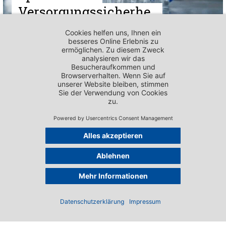
Versorgungssicherhe
it gefährdet
PUBLIKATIONEN - MEDIENMITTEILUNGEN
US-Zölle:
scienceindustries
fordert rasche
Klärung
Impressum
PUBLIKATIONEN - MEDIENMITTEILUNGEN