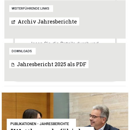
Wir benötigen Ihre Zustimmung, um
WEITERFÜHRENDE LINKS
den Issuu-Service zu laden!
Archiv Jahresberichte
Wir verwenden Issuu, um Inhalte
einzubetten. Dieser Service kann Daten
zu Ihren Aktivitäten sammeln. Bitte
lesen Sie die Details durch und
stimmen Sie der Nutzung des Service
DOWNLOADS
zu, um diese Inhalte anzuzeigen.
Jahresbericht 2025 als PDF
Mehr Informationen
Akzeptieren
powered by
Usercentrics Consent
Management Platform
PUBLIKATIONEN - JAHRESBERICHTE