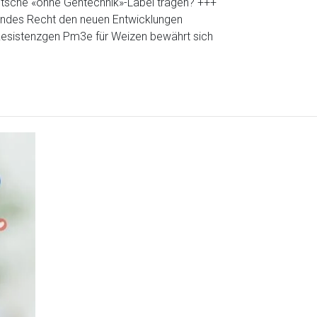
utsche «ohne Gentechnik»-Label tragen? +++
tendes Recht den neuen Entwicklungen
sistenzgen Pm3e für Weizen bewährt sich