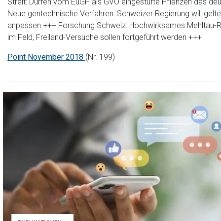
Streit: Dürfen vom EuGH als GVO eingestufte Pflanzen das de
Neue gentechnische Verfahren: Schweizer Regierung will gel
anpassen +++ Forschung Schweiz: Hochwirksames Mehltau-Re
im Feld, Freiland-Versuche sollen fortgeführt werden +++
Point November 2018
(Nr. 199)