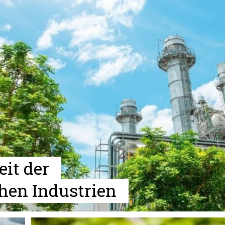
it der
en Industrien