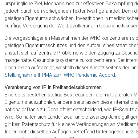
ursprüngliche Ziel, Mechanismen zur effektiven Bekämpfung d
jedoch durch den vorliegenden Textentwurf gefährdet. Denn die
geistigen Eigentums schwächen, Investitionen in medizinischen
künftige Versorgung der Weltbevölkerung in Gesundheitskris
Die vorgeschlagenen Massnahmen der WHO konzentrieren sich 
geistigen Eigentumsschutzes und den Aufbau eines staatlich
anstatt sich auf zentrale Probleme wie den Zugang zu Gesund
mangelhafte Gesundheitssysteme zu konzentrieren. Der inte
eindrücklich aufgezeigt, weshalb dieser Ansatz seitens der inn
Stellungnahme IFPMA zum WHO Pandemic Accord
.
Verankerung von IP in Freihandelsabkommen
Einerseits bestehen stetige Bestregungen, die multilateralen
Eigentums auszuhöhlen, andererseits lassen diese internation
nationaler Basis zu. Denn oft ist entscheidend, wie IP-Schutz
wird. So halten sich Länder zwar an die zwanzig Jahre gültige
gilt kein Patentschutz für kleinere Veränderungen an Medika
Indien nicht dieselben Auflagen betreffend Unterlagenschut