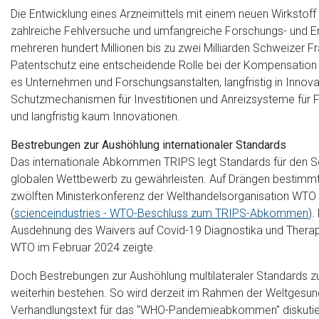
Die Entwicklung eines Arzneimittels mit einem neuen Wirkstoff 
zahlreiche Fehlversuche und umfangreiche Forschungs- und En
mehreren hundert Millionen bis zu zwei Milliarden Schweizer Fr
Patentschutz eine entscheidende Rolle bei der Kompensation 
es Unternehmen und Forschungsanstalten, langfristig in Innova
Schutzmechanismen für Investitionen und Anreizsysteme für F
und langfristig kaum Innovationen.
Bestrebungen zur Aushöhlung internationaler Standards
Das internationale Abkommen TRIPS legt Standards für den Sc
globalen Wettbewerb zu gewährleisten. Auf Drängen bestimmt
zwölften Ministerkonferenz der Welthandelsorganisation WTO
(
scienceindustries - WTO-Beschluss zum TRIPS-Abkommen
).
Ausdehnung des Waivers auf Covid-19 Diagnostika und Therape
WTO im Februar 2024 zeigte.
Doch Bestrebungen zur Aushöhlung multilateraler Standards z
weiterhin bestehen. So wird derzeit im Rahmen der Weltgesun
Verhandlungstext für das "WHO-Pandemieabkommen" diskutier