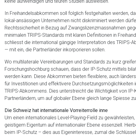
keine aufwendigen und teuren Studien ausweisen.
In Freihandelsabkommen soll folglich festgehalten werden, 
lokal-ansässigen Unternehmen nicht diskriminiert werden dürf
Rechtssicherheit in Bezug auf Zwangslizenzmassnahmen gegebe
minimalen TRIPS-Standards mit klaren Definitionen in Freih
schliesst die international gängige Interpretation des TRIP
— mit ein, die Partnerländer inkorporieren sollen.
Wo multilaterale Vereinbarungen und Standards zu kurz greife
Forschungshochburg schauen, dass der IP-Schutz mittels bil
werden kann. Diese Abkommen bieten flexiblere, auch länders
für Investitionen und effektivere Durchsetzungsmöglichkeiten
TRIPS-Abkommens. Dies unterstreicht die Wichtigkeit von IP-
Partnerländern, um auf globaler Ebene gleich lange Spiesse z
Die Schweiz hat internationale Vorreiterrolle inne
Um einen internationales Level-Playing-Field zu gewährleisten,
geistigem Eigentum auf internationaler Ebene essenziell. Hierbe
beim IP-Schutz – dies aus Eigeninteresse, zumal die Schlüssel