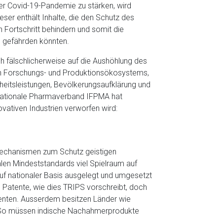
er Covid-19-Pandemie zu stärken, wird
ser enthält Inhalte, die den Schutz des
 Fortschritt behindern und somit die
en gefährden könnten.
fälschlicherweise auf die Aushöhlung des
en Forschungs- und Produktionsökosystems,
heitsleistungen, Bevölkerungsaufklärung und
rnationale Pharmaverband IFPMA hat
ovativen Industrien verworfen wird:
 Mechanismen zum Schutz geistigen
alen Mindeststandards viel Spielraum auf
 auf nationaler Basis ausgelegt und umgesetzt
n Patente, wie dies TRIPS vorschreibt, doch
menten. Ausserdem besitzen Länder wie
z. So müssen indische Nachahmerprodukte